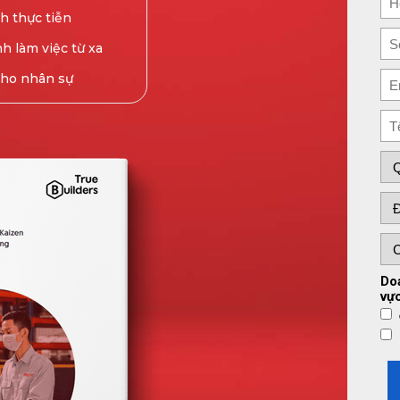
h thực tiễn
h làm việc
từ xa
cho nhân sự
Do
vự