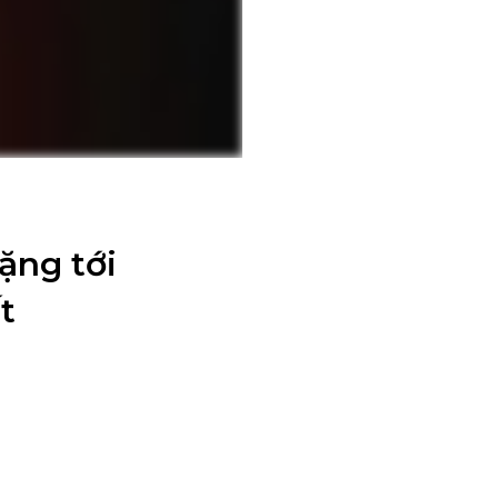
ặng tới
t