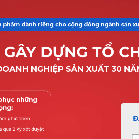
 phẩm dành riêng cho cộng đồng ngành sản x
 GÂY DỰNG TỔ C
DOANH NGHIỆP SẢN XUẤT 30 NĂM
 phục những
ọng:
Đ
ăm phát triển
 qua 2 kỳ xét duyệt