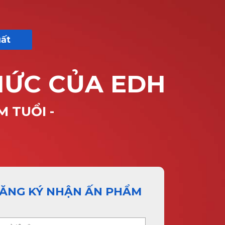
uất
HỨC CỦA EDH
 TUỔI -
ĂNG KÝ NHẬN ẤN PHẨM