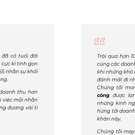
đã có tuổi đời
Trải qua hơn 1
cực kì tinh gọn
cùng các doanh
 65 nhân sự khối
khi những khó 
òng.
đánh mất đi nh
Chúng tôi m
 doanh thu hơn
công
được la
i việc mỗi nhân
những kinh ng
ng đương vài tỉ
hứng tới doanh
khăn này.
Chúng tôi may