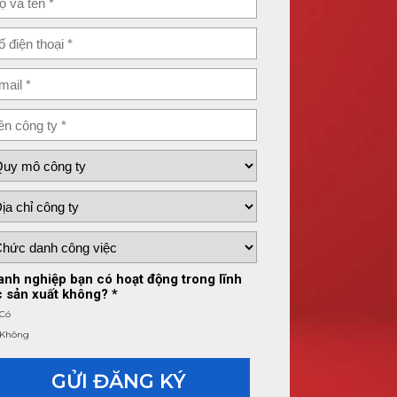
anh nghiệp bạn có hoạt động trong lĩnh
c sản xuất không? *
Có
Không
GỬI ĐĂNG KÝ