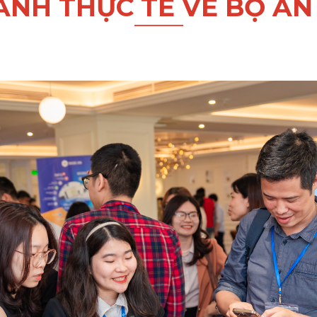
ẢNH THỰC TẾ VỀ BỘ Ấ