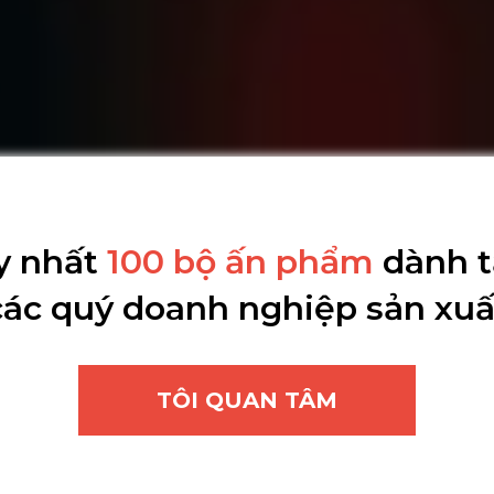
y nhất
100 bộ ấn phẩm
dành t
các quý doanh nghiệp sản xuấ
TÔI QUAN TÂM