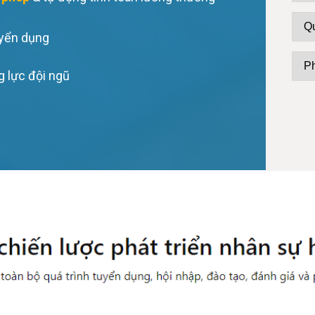
yển dụng
g lực
đội ngũ