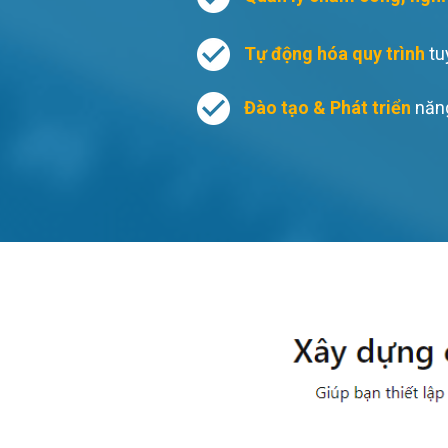
Tự động hóa quy trình
tu
Đào tạo & Phát triển
năn