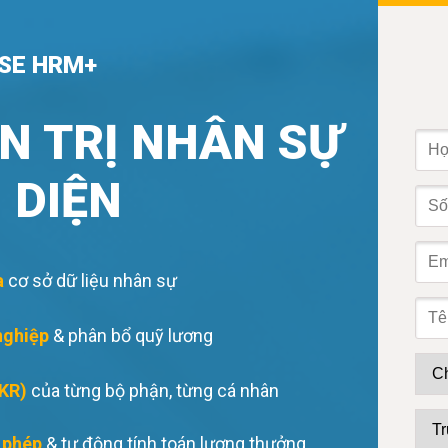
SE
HRM+
N TRỊ NHÂN SỰ
 DIỆN
a
cơ sở dữ liệu nhân sự
nghiệp
& phân bổ quỹ lương
OKR)
của từng bộ phận, từng cá nhân
 phép
& tự động tính toán lương thưởng