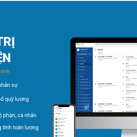
TRỊ
ỆN
hỉnh
 nhân sự
bổ quỹ lương
ộ phận, cá nhân
 tính toán lương