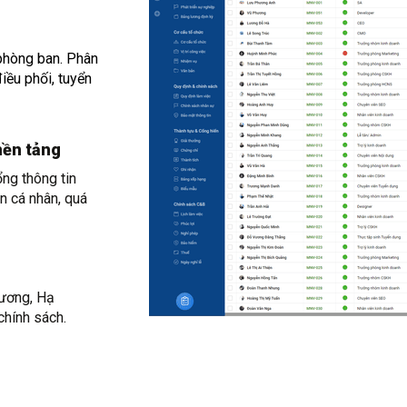
phòng ban. Phân
điều phối, tuyển
nền tảng
ổng thông tin
n cá nhân, quá
lương, Hạ
chính sách.