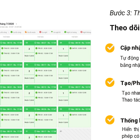
Bước 3: Th
Theo dõi
Cập nhậ
Tự động 
bằng nhận
Tạo/Ph
Tạo nha
Thao tác
Thống 
Hiển th
phép có