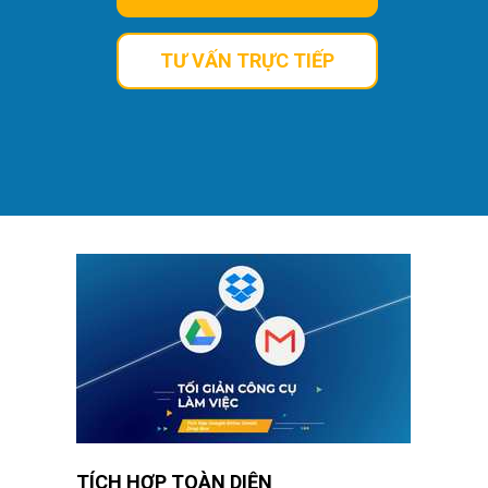
TƯ VẤN TRỰC TIẾP
TÍCH HỢP TOÀN DIỆN