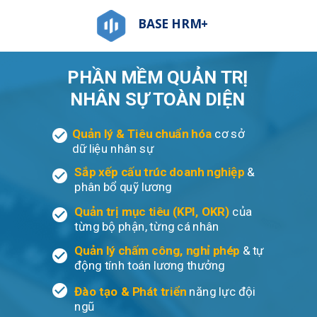
BASE HRM+
PHẦN MỀM QUẢN TRỊ
NHÂN SỰ TOÀN DIỆN
Quản lý & Tiêu chuẩn hóa
cơ sở
dữ liệu nhân sự
Sắp xếp cấu trúc doanh nghiệp
&
phân bổ quỹ lương
Quản trị mục tiêu (KPI, OKR)
của
từng bộ phận, từng cá nhân
Quản lý chấm công, nghỉ phép
& tự
động tính toán lương thưởng
Đào tạo & Phát triển
năng lực
đội
ngũ