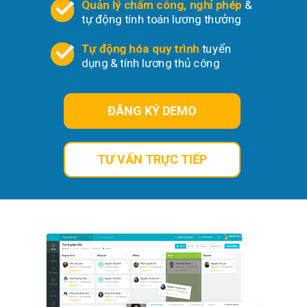
Quản lý chấm công, nghỉ phép
&
tự động tính toán lương thưởng
Tự động hóa quy trình
tuyển
dụng & tính lương thủ công
ĐĂNG KÝ DEMO
TƯ VẤN TRỰC TIẾP