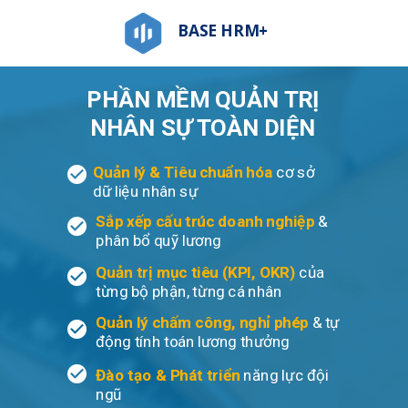
BASE HRM+
PHẦN MỀM QUẢN TRỊ
NHÂN SỰ TOÀN DIỆN
Quản lý & Tiêu chuẩn hóa
cơ sở
dữ liệu nhân sự
Sắp xếp cấu trúc doanh nghiệp
&
phân bổ quỹ lương
Quản trị mục tiêu (KPI, OKR)
của
từng bộ phận, từng cá nhân
Quản lý chấm công, nghỉ phép
& tự
động tính toán lương thưởng
Đào tạo & Phát triển
năng lực
đội
ngũ