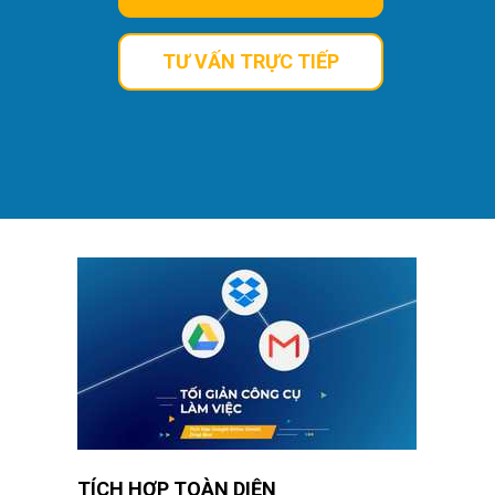
TƯ VẤN TRỰC TIẾP
TÍCH HỢP TOÀN DIỆN