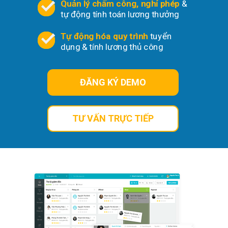
Quản lý chấm công, nghỉ phép
&
tự động tính toán lương thưởng
Tự động hóa quy trình
tuyển
dụng & tính lương thủ công
ĐĂNG KÝ DEMO
TƯ VẤN TRỰC TIẾP