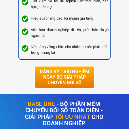
Tiết kiệm và tối ưu nguồn lực: thời gian, tiền
bạc, nhân sự
Hiệu suất nâng cao, lợi nhuận gia tăng
Văn hoá doanh nghiệp đi lên, giữ chân được
người tài
Nền tảng vững chắc cho những bước phát triển
trong tương lai
ĐĂNG KÝ TRẢI NGHIỆM
NGAY BỘ GIẢI PHÁP
CHUYỂN ĐỔI SỐ
BASE ONE
- BỘ PHẦN MỀM
CHUYỂN ĐỔI SỐ TOÀN DIỆN -
GIẢI PHÁP
TỐI ƯU NHẤT
CHO
DOANH NGHIỆP