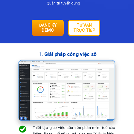
Quản trị tuyển dụng
ĐĂNG KÝ
TƯ VẤN
DEMO
TRỰC TIẾP
1. Giải pháp công việc số
Thiết lập giao việc sâu trên phần mềm (có các
thông tin cụ thể về người giao, người thực hiện,