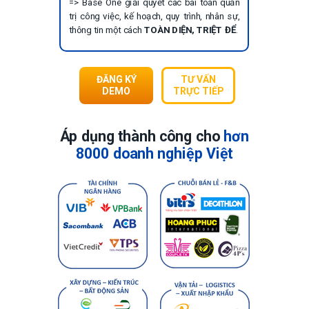
=> Base One giải quyết các bài toán quản
trị công việc, kế hoạch, quy trình, nhân sự,
thông tin một cách
T
OÀN DIỆN, TRIỆT ĐỂ
.
ĐĂNG KÝ
TƯ VẤN
DEMO
TRỰC TIẾP
Áp dụng thành công cho
hơn
8000 doanh nghiệp Việt