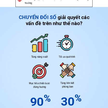
trưởng
CHUYỂN ĐỔI SỐ
giải quyết các
vấn đề trên
như thế nào?
Tăng năng suất
Tối ưu quá trình
Tăng liên kết
Mụ
c tiêu chiến lược
phòng ban
đúng
hướng
%
%
30
90