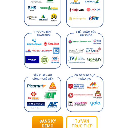
ĐĂNG KÝ
TƯ VẤN
DEMO
TRỰC TIẾP