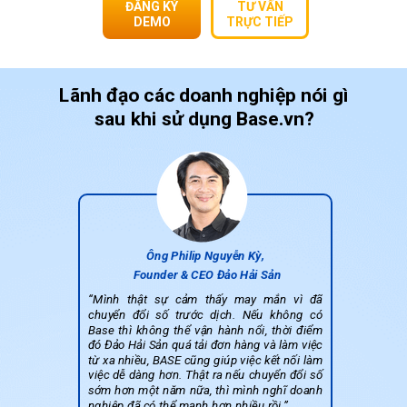
ĐĂNG KÝ
TƯ VẤN
DEMO
TRỰC TIẾP
Lãnh đạo các doanh nghiệp nói gì
sau khi
sử dụng Base.vn?
Ông Philip Nguyễn Kỳ,
Founder & CEO Đảo Hải Sản
“Mình thật sự cảm thấy may mắn vì đã
chuyển đổi số trước dịch. Nếu không có
Base thì không thể vận hành nổi, thời điểm
đó Đảo Hải Sản quá tải đơn hàng và làm việc
từ xa nhiều, BASE cũng giúp việc kết nối làm
việc dễ dàng hơn. Thật ra nếu chuyển đổi số
sớm hơn một năm nữa, thì mình nghĩ doanh
nghiệ
p đã có thể mạnh hơn nhiều rồi.”