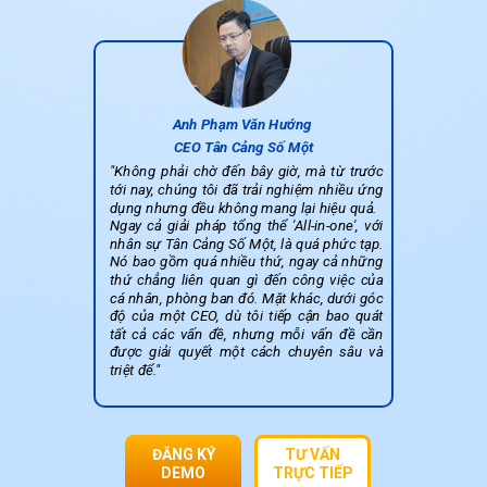
Anh Phạm Văn Hướng
CEO Tân Cảng Số Một
"Không phải chờ đến bây giờ, mà từ trước
tới nay, chúng tôi đã trải nghiệm nhiều ứng
dụng nhưng đều không mang lại hiệu quả.
Ngay cả giải pháp tổng thể 'All-in-one', với
nhân sự Tân Cảng Số Một, là quá phức tạp.
Nó bao gồm quá nhiều thứ, ngay cả những
thứ chẳng liên quan gì đến công việc của
cá nhân, phòng ban đó. Mặt khác, dưới góc
độ của một CEO, dù tôi tiếp cận bao quát
tất cả các vấn đề, nhưng mỗi vấn đề cần
được giải quyết một cách chuyên sâu và
triệt để."
ĐĂNG KÝ
TƯ VẤN
DEMO
TRỰC TIẾP