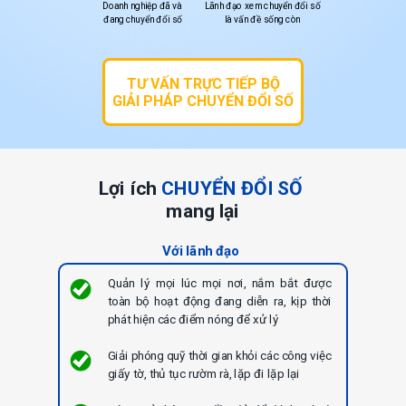
Doanh nghiệp đã và
Lãnh đạo xem chuyển đổi số
đang chuyển đổi số
là vấn đề sống còn
TƯ VẤN TRỰC TIẾP BỘ
GIẢI PHÁP CHUYỂN ĐỔI SỐ
Lợi ích
CHUYỂN ĐỔI SỐ
mang lại
Với lãnh đạo
Quản lý mọi lúc mọi nơi, nắm bắt được
toàn bộ hoạt động đang diễn ra, kịp thời
phát hiện các điểm nóng để xử lý
Giải phóng quỹ thời gian khỏi các công việc
giấy tờ, thủ tục rườm rà, lặp đi lặp lại