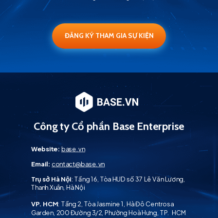
ĐĂNG KÝ THAM GIA SỰ KIỆN
Công ty Cổ phần Base Enterprise
Website:
base.vn
Email:
contact@base.vn
Trụ sở Hà Nội
: Tầng 16, Tòa HUD số 37 Lê Văn Lương,
Thanh Xuân, Hà Nội
VP. HCM
: Tầng 2, Tòa Jasmine 1, Hà Đô Centrosa
Garden, 200 Đường 3/2, Phường Hoà Hưng, TP. HCM