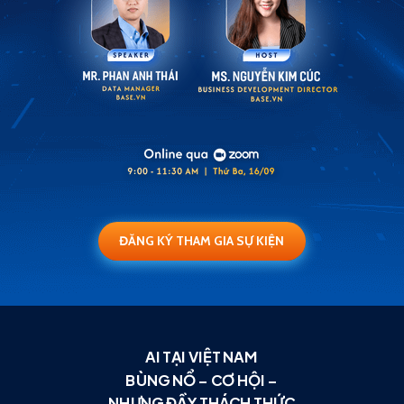
ĐĂNG KÝ THAM GIA SỰ KIỆN
AI TẠI VIỆT NAM
BÙNG NỔ – CƠ HỘI –
NHƯNG ĐẦY THÁCH THỨC