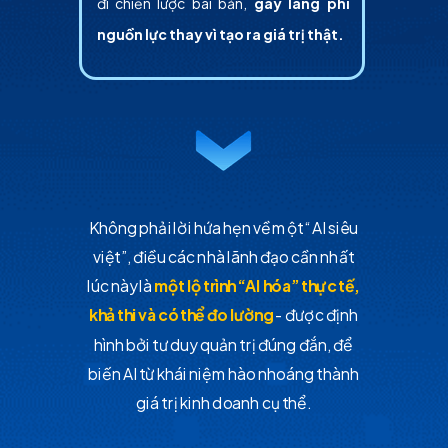
đi chiến lược bài bản,
gây lãng phí
nguồn lực thay vì tạo ra giá trị thật.
Không phải lời hứa hẹn về một “AI siêu
việt”, điều các nhà lãnh đạo cần nhất
lúc này là
một lộ trình “AI hóa” thực tế,
khả thi và có thể đo lường
- được định
hình bởi tư duy quản trị đúng đắn, để
biến AI từ khái niệm hào nhoáng thành
giá trị kinh doanh cụ thể.