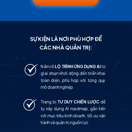
SỰ KIỆN LÀ NƠI PHÙ HỢP ĐỂ
CÁC NHÀ QUẢN TRỊ:
Nắm rõ
LỘ TRÌNH ỨNG DỤNG AI
từ
giai đoạn khởi động đến triển khai
toàn diện, phù hợp với từng quy
mô doanh nghiệp
Trang bị
TƯ DUY CHIẾN LƯỢC
để
tự xây dựng AI roadmap, gắn liền
với mục tiêu kinh doanh, tối ưu vận
hành và quản trị nguồn lực