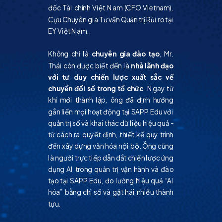
đốc Tài chính Việt Nam (CFO Vietnam),
Cựu Chuyên gia Tư vấn Quản trị Rủi ro tại
EY Việt Nam.
Không chỉ là
chuyên gia đào tạo
, Mr.
Thái còn được biết đến là
nhà lãnh đạo
với tư duy chiến lược xuất sắc về
chuyển đổi số trong tổ chức
. Ngay từ
khi mới thành lập, ông đã định hướng
gắn liền mọi hoạt động tại SAPP Edu với
quản trị số và khai thác dữ liệu hiệu quả -
từ cách ra quyết định, thiết kế quy trình
đến xây dựng văn hóa nội bộ. Ông cũng
là người trực tiếp dẫn dắt chiến lược ứng
dụng AI trong quản trị vận hành và đào
tạo tại SAPP Edu, đo lường hiệu quả “AI
hóa” bằng chỉ số và gặt hái nhiều thành
tựu.