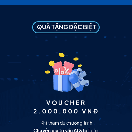
QUÀ TẶNG ĐẶC BIỆT
VOUCHER
2.000.000 VNĐ
K
hi tham dự chương trình
Chuyên gia tư vấn AI & IoT
của