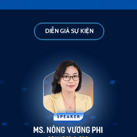
DIỄN GIẢ SỰ KIỆN