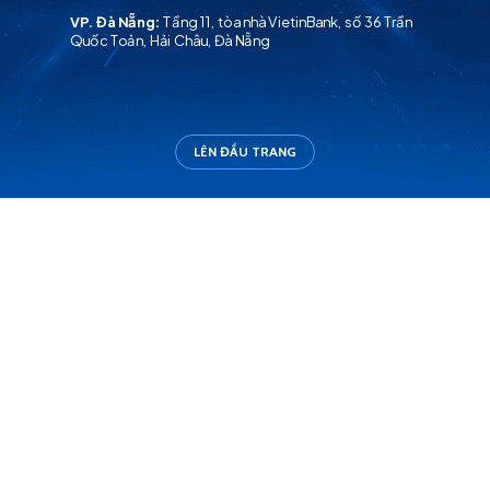
VP. Đà Nẵng:
Tầng 11, tòa nhà VietinBank, số 36 Trần
Quốc Toản, Hải Châu, Đà Nẵng
LÊN ĐẦU TRANG