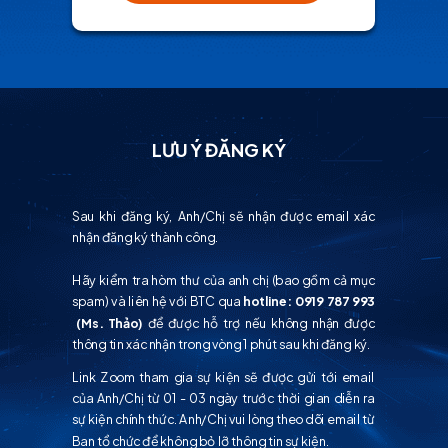
LƯU Ý ĐĂNG KÝ
Sau khi đăng ký, Anh/Chị sẽ nhận được email xác
nhận đăng ký thành công.
Hãy kiểm tra hòm thư của anh chị (bao gồm cả mục
spam) và liên hệ với BTC qua
hotline: 0919 787 993
(Ms. Thảo)
để được hỗ trợ nếu không nhận được
thông tin xác nhận trong vòng 1 phút sau khi đăng ký.
Link Zoom tham gia sự kiện sẽ được gửi tới email
của Anh/Chị từ 01 - 03 ngày trước thời gian diễn ra
sự kiện chính thức. Anh/Chị vui lòng theo dõi email từ
Ban tổ chức để không bỏ lỡ thông tin sự kiện.