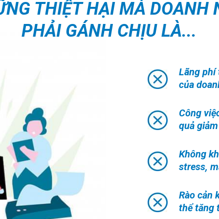
ỮNG THIỆT HẠI MÀ DOANH 
PHẢI GÁNH CHỊU LÀ...
Lãng phí 
của doan
Công việc
quả giảm
Không khí
stress, m
Rào cản 
thể tăng 