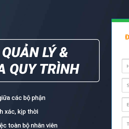
Đ
M
QUẢN LÝ &
A QUY TRÌNH
giữa các bộ phận
 xác, kịp thời
iệc toàn bộ nhân viên