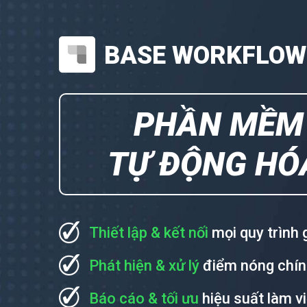
BASE WORKFLOW
PHẦN MỀ
TỰ ĐỘNG HÓ
Thiết lập & kết nối
mọi quy trình 
Phát hiện & xử lý
điểm nóng chính
Báo cáo & tối ưu
hiệu suất làm v