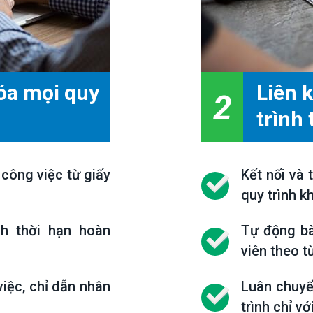
hóa mọi quy
Liên 
2
trình
 công việc từ giấy
Kết nối và
quy trình k
nh thời hạn hoàn
Tự động bà
viên theo t
việc, chỉ dẫn nhân
Luân chuyể
trình chỉ vớ