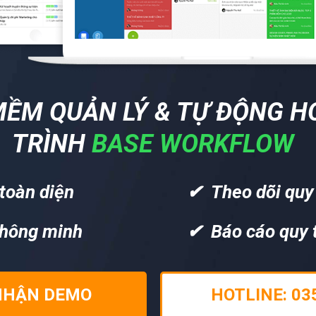
ỀM QUẢN LÝ & TỰ ĐỘNG H
TRÌNH
BASE WORKFLOW
 toàn diện
✔ Theo dõi quy 
thông minh
✔ Báo cáo quy t
NHẬN DEMO
HOTLINE: 03